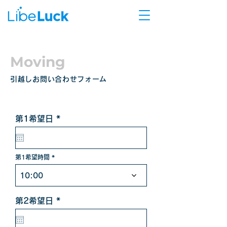
Moving
引越しお問い合わせフォーム
r
第1希望日
*
e
q
u
i
第1希望時間
r
e
d
10:00
r
第2希望日
*
e
q
u