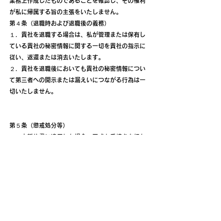
業務上作成したものであることを確認し、その権利
が私に帰属する旨の主張をいたしません。
第４条（退職時および退職後の義務）
１．貴社を退職する場合は、私が管理または保有し
ている貴社の秘密情報に関する一切を貴社の指示に
従い、返還または消去いたします。
２．貴社を退職後においても貴社の秘密情報につい
て第三者への開示または漏えいにつながる行為は一
切いたしません。
第５条（懲戒処分等）
１．本誓約書に違反した場合、正式な手続きを経た
上で就業規則に基づく懲戒処分を受けることを承知
いたします。
２．本誓約書に違反し、貴社の秘密情報が漏えいす
ることにより、貴社または第三者に損害が発生した
場合には、損害賠償の責任を負うことといたしま
す。