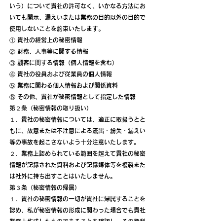
いう）について貴社の許可なく、いかなる方法にお
いても開示、漏えいまたは業務の目的以外の目的で
使用しないことを約束いたします。
① 貴社の経営上の秘密情報
② 財務、人事等に関する情報
③ 顧客に関する情報（個人情報を含む）
④ 貴社の役員および従業員の個人情報
⑤ 業務に関わる個人情報および関係資料
⑥ その他、貴社が秘密情報として指定した情報
第２条（秘密情報の取り扱い）
１．貴社の秘密情報については、適正に取扱うとと
もに、故意または不注意による流出・紛失・漏えい
等の事故を起こさないよう十分注意いたします。
２．業務上認められている範囲を超えて貴社の秘密
情報が記録された資料および記録媒体等を複製また
は社外に持ち出すことはいたしません。
第３条（秘密情報の帰属）
１．貴社の秘密情報の一切が貴社に帰属することを
認め、私が秘密情報の形成に関わった場合でも貴社